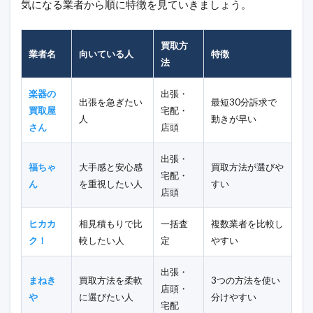
気になる業者から順に特徴を見ていきましょう。
買取方
業者名
向いている人
特徴
法
楽器の
出張・
出張を急ぎたい
最短30分訴求で
買取屋
宅配・
人
動きが早い
さん
店頭
出張・
福ちゃ
大手感と安心感
買取方法が選びや
宅配・
ん
を重視したい人
すい
店頭
ヒカカ
相見積もりで比
一括査
複数業者を比較し
ク！
較したい人
定
やすい
出張・
まねき
買取方法を柔軟
3つの方法を使い
店頭・
や
に選びたい人
分けやすい
宅配