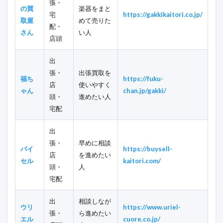
張・
の買
楽器をまと
宅
https://gakkikaitori.co.jp/
取屋
めて売りた
配・
さん
い人
店頭
出
張・
出張買取を
福ち
https://fuku-
店
使いやすく
ゃん
chan.jp/gakki/
頭・
進めたい人
宅配
出
張・
早めに相談
バイ
https://buysell-
店
を進めたい
セル
kaitori.com/
頭・
人
宅配
出
相談しなが
ウリ
https://www.uriel-
張・
ら進めたい
エル
cuore.co.jp/