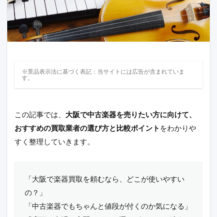
※景品表示法に基づく表記：当サイトには広告が含まれていま
す。
この記事では、
大阪
で
中古楽器
を売りたい方に向けて、
おすすめの
買取
業者の選び方と比較ポイント
をわかりや
すく整理していきます。
「大阪で楽器買取を頼むなら、どこが使いやすい
の？」
「中古楽器でもちゃんと値段が付くのか気になる」